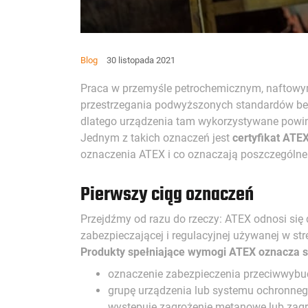
Blog
30 listopada 2021
Praca w przemyśle petrochemicznym, naftowy
przestrzegania podwyższonych standardów bezp
dlatego urządzenia tam wykorzystywane powi
Jednym z takich oznaczeń jest
certyfikat ATE
oznaczenia ATEX i co oznaczają poszczególne g
Pierwszy ciąg oznaczeń
Przejdźmy od razu do rzeczy: ATEX odnosi si
zabezpieczającej i regulacyjnej używanej w s
Produkty spełniające wymogi ATEX oznacza się
oznaczenie zabezpieczenia przeciwwybuch
grupę urządzenia lub systemu ochronne
występuje zagrożenie metanowe lub za