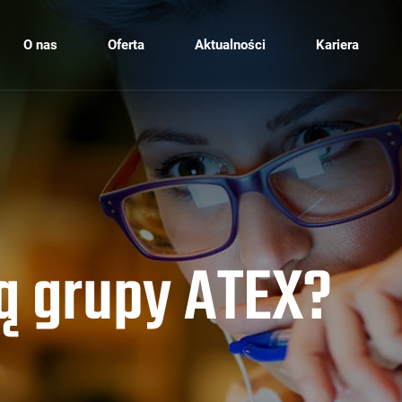
O nas
Oferta
Aktualności
Kariera
ą grupy ATEX?