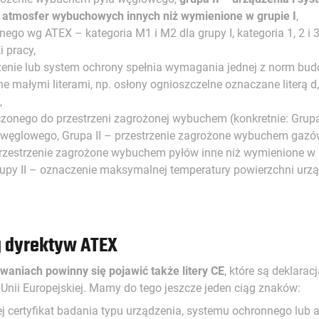
atmosfer wybuchowych innych niż wymienione w grupie I
,
ego wg ATEX – kategoria M1 i M2 dla grupy I, kategoria 1, 2 i 3 
 pracy,
dzenie lub system ochrony spełnia wymagania jednej z norm bud
 małymi literami, np. osłony ognioszczelne oznaczane literą 
,
zonego do przestrzeni zagrożonej wybuchem (konkretnie: Grupa 
ęglowego, Grupa II – przestrzenie zagrożone wybuchem gazów, 
przestrzenie zagrożone wybuchem pyłów inne niż wymienione w G
upy II – oznaczenie maksymalnej temperatury powierzchni urządz
 dyrektyw ATEX
aniach powinny się pojawić także litery CE
, które są deklara
nii Europejskiej. Mamy do tego jeszcze jeden ciąg znaków:
j certyfikat badania typu urządzenia, systemu ochronnego lub a