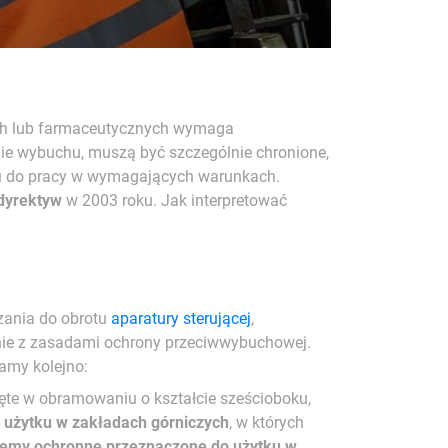
ych lub farmaceutycznych wymaga
nie wybuchu, muszą być szczególnie chronione,
iu do pracy w wymagających warunkach.
 dyrektyw
w 2003 roku. Jak interpretować
zania do obrotu
aparatury sterującej
,
dnie z zasadami ochrony przeciwwybuchowej.
amy kolejno:
ęte w obramowaniu o kształcie sześcioboku,
 użytku w zakładach górniczych
, w których
ystemy ochronne przeznaczone do użytku w