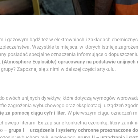
m i gazowym bądź też w elektrowniach i zakładach chemiczn
ieczeństwa. Wszystkie te miejsca, w których istnieje zagroże
nny posiadać specjalne oznaczenia informujące o dopuszczen
X (Atmosphere Ecplosible) opracowany na podstawie unijnych
rupy? Zapoznaj się z nimi w dalszej części artykułu.
ę do dwóch unijnych dyrektyw, które dotyczą wymogów wprowad
trefie zagrożenia wybuchowego oraz eksploatacji urządzeń zgo
 za pomocą ciągu cyfr i liter
. W pierwszym ciągu oznaczeń m
owego literami Ex zapisane konkretną czcionką; litery zamkni
go –
grupa I – urządzenia i systemy ochronne przeznaczone do
grożenie wybuchem pyłu węglowego,
grupa II – urządzenia i s