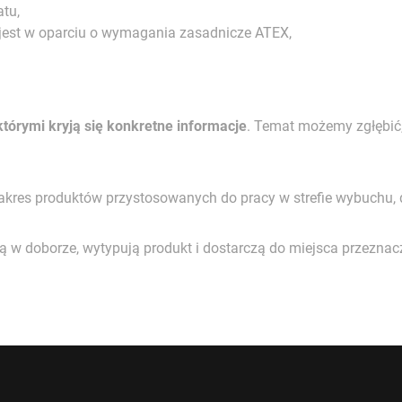
atu,
 jest w oparciu o wymagania zasadnicze ATEX,
tórymi kryją się konkretne informacje
. Temat możemy zgłębić,
 zakres produktów przystosowanych do pracy w strefie wybuchu,
 w doborze, wytypują produkt i dostarczą do miejsca przeznac