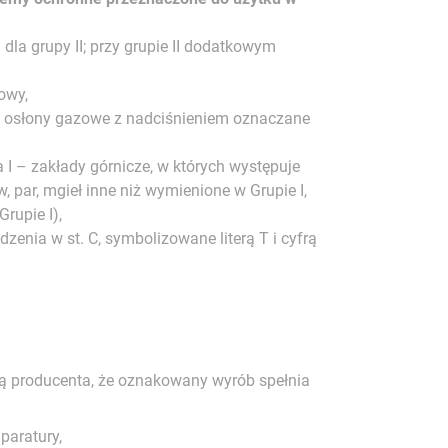
dla grupy II; przy grupie II dodatkowym
owy,
d, osłony gazowe z nadciśnieniem oznaczane
I – zakłady górnicze, w których występuje
par, mgieł inne niż wymienione w Grupie I,
rupie I),
enia w st. C, symbolizowane literą T i cyfrą
cją producenta, że oznakowany wyrób spełnia
paratury,