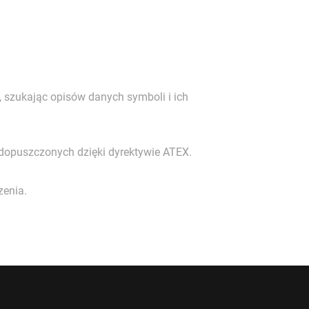
 szukając opisów danych symboli i ich
 dopuszczonych dzięki dyrektywie ATEX.
zenia.