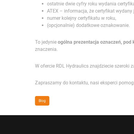
ostatnie dwie cyfry roku wydania certyfik
ATEX – informacja, że certyfikat wydany
numer kolejny certyfikatu w roku,
(opcjonalnie) dodatkowe oznakowanie.
To jedynie
ogólna prezentacja oznaczeń, pod k
znaczenia.
W ofercie RDL Hydraulics znajdziecie szeroki
Zapraszamy do kontaktu, nasi eksperci pomogą
Blog