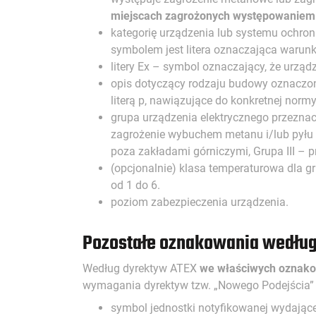
miejscach zagrożonych występowaniem 
kategorię urządzenia lub systemu ochronn
symbolem jest litera oznaczająca warunki
litery Ex – symbol oznaczający, że urzą
opis dotyczący rodzaju budowy oznaczone
literą p, nawiązujące do konkretnej normy
grupa urządzenia elektrycznego przeznac
zagrożenie wybuchem metanu i/lub pyłu w
poza zakładami górniczymi, Grupa III – 
(opcjonalnie) klasa temperaturowa dla gr
od 1 do 6.
poziom zabezpieczenia urządzenia.
Pozostałe oznakowania według
Według dyrektyw ATEX
we właściwych oznakow
wymagania dyrektyw tzw. „Nowego Podejścia” U
symbol jednostki notyfikowanej wydające