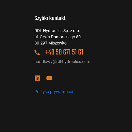
Szybki kontakt
RDL Hydraulics Sp. z o.o.
ul. Gryfa Pomorskiego 80,
80-297 Miszewko
+48 58 671 51 61
handlowy@rdl-hydraulics.com
Polityka prywatności